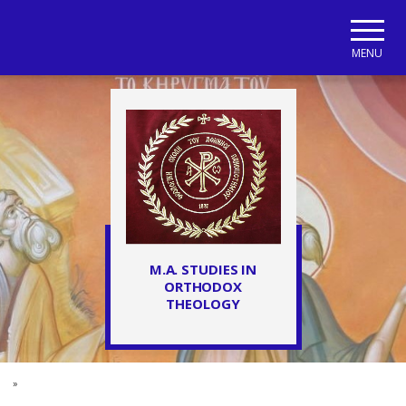
Skip to main navigation
Skip to main content
Skip to page footer
MENU
M.A. STUDIES IN
ORTHODOX
THEOLOGY
»